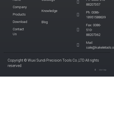
88207357
Company
Knowledge
Ph: 0086-
Products
18951588639
Download
Blog
Fax: 0086-
Contact
510-
Us
88207362
Mail:
sale@kakeletools.
Copyright © Wuxi Sundi Precision Tools Co.,LTD All rights
reserved.
Site Map