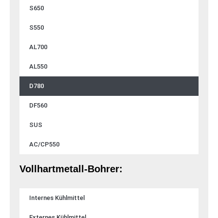
S650
S550
AL700
AL550
D780
DF560
SUS
AC/CP550
Vollhartmetall-Bohrer:
Internes Kühlmittel
Externes Kühlmittel