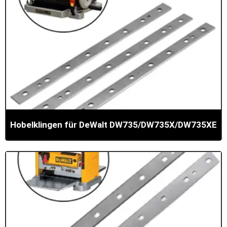
Hobelklingen für DeWalt DW735/DW735X/DW735XE