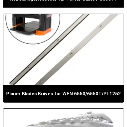
Planer Blades Knives for WEN 6550/6550T/PL1252