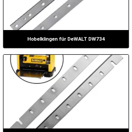
Hobelklingen für DeWALT DW734