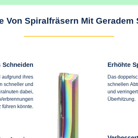
le Von Spiralfräsern Mit Geradem 
s Schneiden
Erhöhte S
 aufgrund ihres
Das doppelsch
n schneller und
schnellen Ab
ralnuten dabei,
und verringer
u Verbrennungen
Überhitzung.
führen könnte.
Verbessert