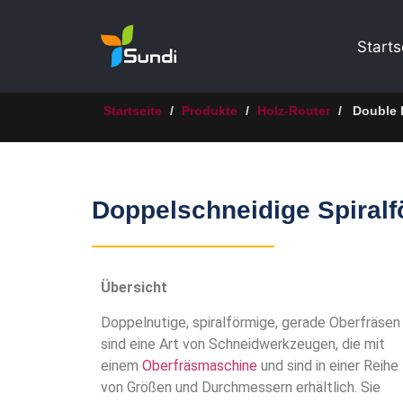
Starts
Startseite
/
Produkte
/
Holz-Router
/
Double F
Doppelschneidige Spiralf
Übersicht
Doppelnutige, spiralförmige, gerade Oberfräsen
sind eine Art von Schneidwerkzeugen, die mit
einem
Oberfräsmaschine
und sind in einer Reihe
von Größen und Durchmessern erhältlich. Sie