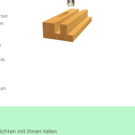
tten
en
m
le,
 um
chten mit Ihnen teilen