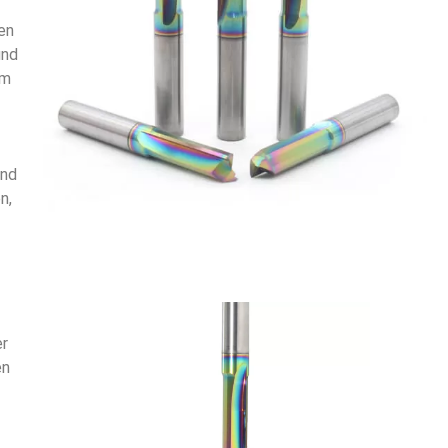
en
und
em
und
n,
er
en