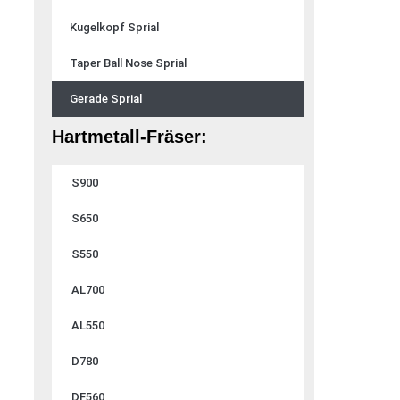
Kugelkopf Sprial
Taper Ball Nose Sprial
Gerade Sprial
Hartmetall-Fräser:
S900
S650
S550
AL700
AL550
D780
DF560