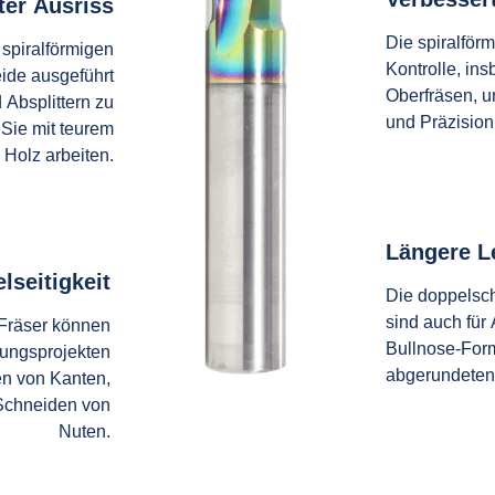
ter Ausriss
Die spiralför
 spiralförmigen
Kontrolle, in
eide ausgeführt
Oberfräsen, u
 Absplittern zu
und Präzision
 Sie mit teurem
Holz arbeiten.
Längere L
elseitigkeit
Die doppelsch
sind auch für
-Fräser können
Bullnose-Form
tungsprojekten
abgerundeten 
n von Kanten,
Schneiden von
Nuten.