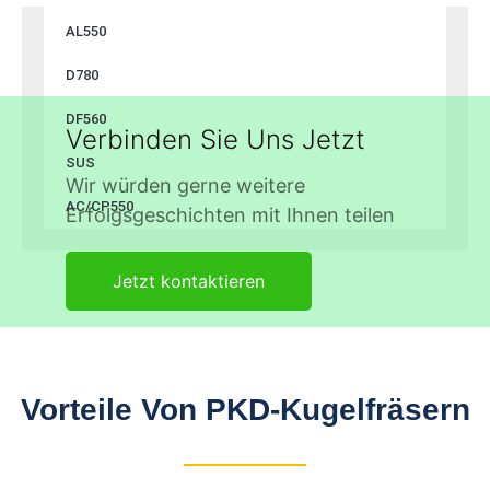
AL550
D780
DF560
Verbinden Sie Uns Jetzt
SUS
Wir würden gerne weitere
AC/CP550
Erfolgsgeschichten mit Ihnen teilen
Jetzt kontaktieren
Vorteile Von PKD-Kugelfräsern