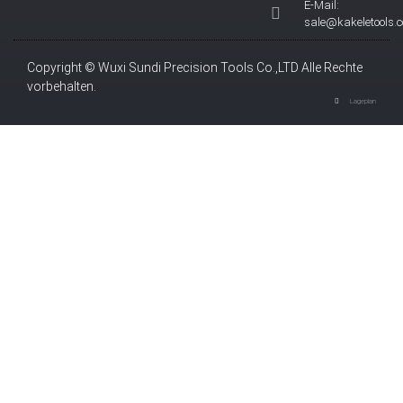
E-Mail:
sale@kakeletools.
Copyright © Wuxi Sundi Precision Tools Co.,LTD Alle Rechte
vorbehalten.
Lageplan