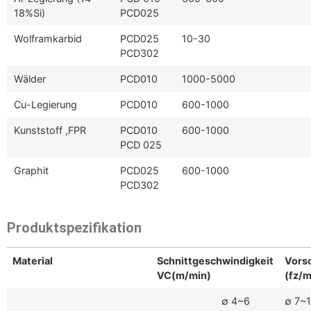
18%Si)
PCD025
Wolframkarbid
PCD025
10-30
PCD302
Wälder
PCD010
1000-5000
Cu-Legierung
PCD010
600-1000
Kunststoff ,FPR
PCD010
600-1000
PCD 025
Graphit
PCD025
600-1000
PCD302
Produktspezifikation
Material
Schnittgeschwindigkeit
Vors
VC(m/min)
(fz/
∅ 4~6
∅ 7~1