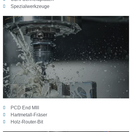
Spezialwerkzeuge
PCD End MIll
Hartmetall-Fräser
Holz-Router-Bit