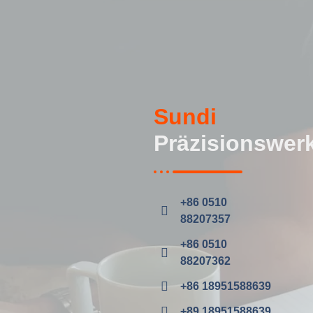
Sundi
Präzisionswer
+86 0510
88207357
+86 0510
88207362
+86 18951588639
+89 18951588639