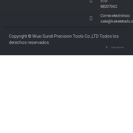
510-
88207362
Correo electrónico:
sale@kakeletools.
Copyright © Wuxi Sundi Precision Tools Co.,LTD Todos los
derechos reservados.
Mapa del sitio