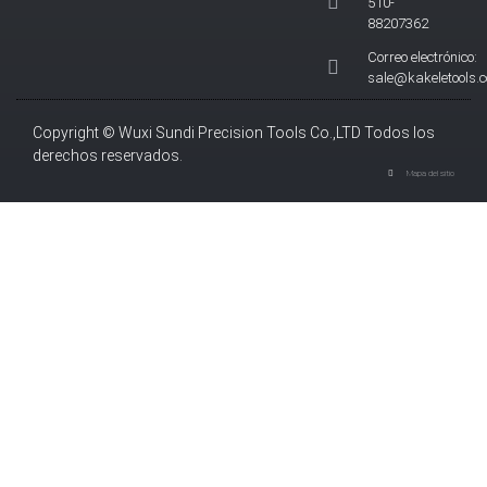
510-
88207362
Correo electrónico:
sale@kakeletools.
Copyright © Wuxi Sundi Precision Tools Co.,LTD Todos los
derechos reservados.
Mapa del sitio