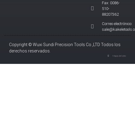
Fax: 0086-
510-
88207362
Correo electrónico:
sale@kakeletools.
Copyright © Wuxi Sundi Precision Tools Co.,LTD Todos los
derechos reservados.
Mapa del sitio