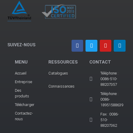
SUIVEZ-NOUS
MENU
RESSOURCES
CONTACT
Accueil
Catalogues
Téléphone :
0086-510-
Entreprise
88207357
Connaissances
Des
Téléphone :
produits
0086-
Télécharger
18951588639
Contactez-
Fax : 0086-
nous
510-
88207362