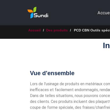
Accuei
Accueil
/
Des produits
/
PCD CBN Outils spéc
I
Vue d'ensemble
Lors de l'usinage de produits en matériaux com
inefficaces et facilement endommagés, rendant 
Dans de telles situations, nous pouvons conce
des clients. Ces produits incluent des plaqu
coupe de forme spéciale, des fraises/chanfrei