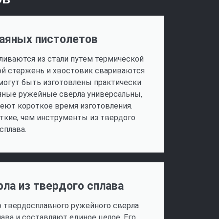
паяных пистолетов
ливаются из стали путем термической
вой стержень и хвостовик свариваются
 могут быть изготовлены практически
яные ружейные сверла универсальны,
меют короткое время изготовления.
ткие, чем инструменты из твердого
сплава.
ла из твердого сплава
о твердосплавного ружейного сверла
ава и составляют единое целое. Его