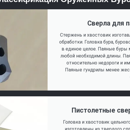
Сверла для 
Стержень и хвостовик изготав
обработки. Головка бура, буро
в единое целое. Паяные буры
любой необходимой длины. Па
относительно недороги и и
Паяные гундрилы менее жес
Пистолетные свер
Головка и хвостовик цельног
изготовлены из твердого спл