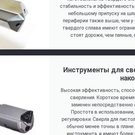
стабильность и эффективность 
небольшому припуску на шл
периферии также выше, чем у 
твердого сплава имеют огран
стоят дороже, чем паяные,
Инструменты для св
нак
Высокая эффективность, спосо
сверления. Короткое врем
заменен непосредственно н
Простота в использовании,
регулировки. Сверла для пист
обычно менее точны в плане 
инструмента, и имеют более