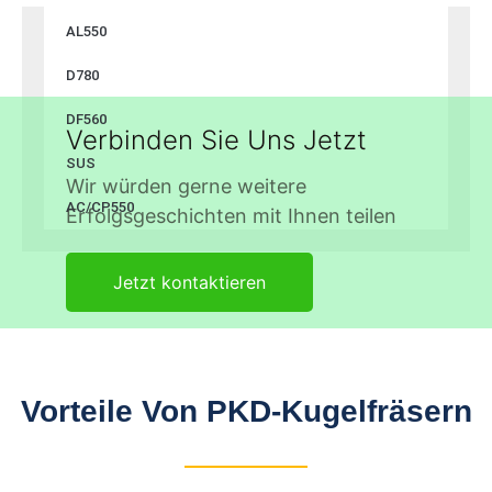
AL550
D780
DF560
Verbinden Sie Uns Jetzt
SUS
Wir würden gerne weitere
AC/CP550
Erfolgsgeschichten mit Ihnen teilen
Jetzt kontaktieren
Vorteile Von PKD-Kugelfräsern