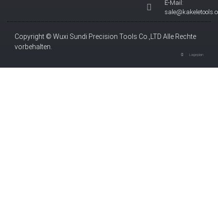
E-Mail:
sale@kakeletools.
Copyright © Wuxi Sundi Precision Tools Co.,LTD Alle Rechte
vorbehalten.
Lageplan