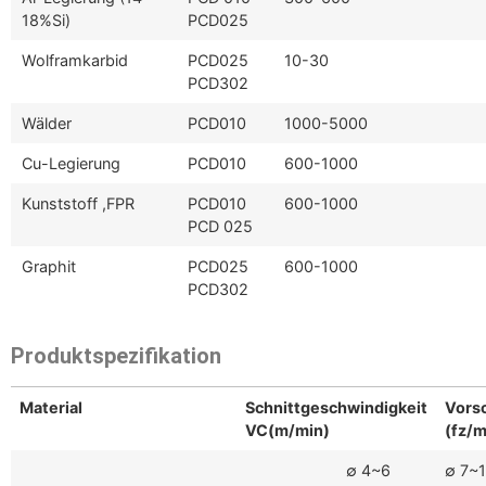
18%Si)
PCD025
Wolframkarbid
PCD025
10-30
PCD302
Wälder
PCD010
1000-5000
Cu-Legierung
PCD010
600-1000
Kunststoff ,FPR
PCD010
600-1000
PCD 025
Graphit
PCD025
600-1000
PCD302
Produktspezifikation
Material
Schnittgeschwindigkeit
Vors
VC(m/min)
(fz/
∅ 4~6
∅ 7~1