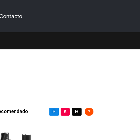
Contacto
 recomendado
P
K
H
?