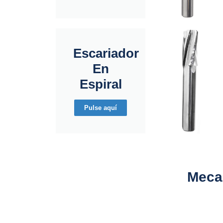
Escariador
En
Espiral
Pulse aquí
Mecan