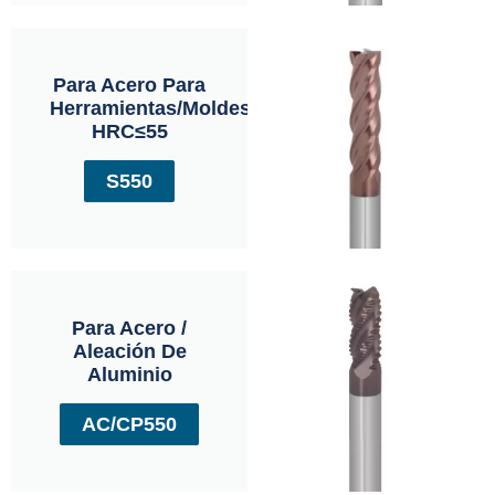
Para Acero Para
Herramientas/moldes
HRC≤55
S550
Para Acero /
Aleación De
Aluminio
AC/CP550