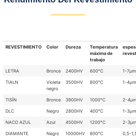
REVESTIMIENTO
Color
Dureza
Temperatura
espes
máxima de
reves
trabajo
LETRA
Bronce
2400HV
600°C
1-7μm
TIALN
Violeta
3500HV
800°C
1-4μ
negro
TISÍN
Bronce
3900HV
1000°C
2-4μ
DLC
Negro
2800HV
400°C
1-3μ
NACO AZUL
Azul
4500HV
1200°C
2-3μ
DIAMANTE
Negro
10000HV
800°C
0,5-1