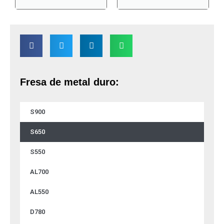
Fresa de metal duro:
S900
S650
S550
AL700
AL550
D780