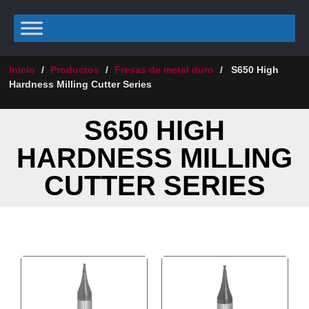
Inicio
/
Productos
/
Fresas de metal duro
/
S650 High
Hardness Milling Cutter Series
S650 HIGH
HARDNESS MILLING
CUTTER SERIES