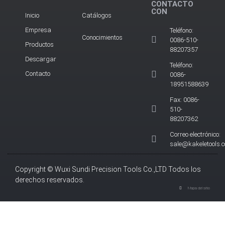
CONTACTO
CON
Inicio
Catálogos
Empresa
Teléfono:
Conocimientos
0086-510-
Productos
88207357
Descargar
Teléfono:
Contacto
0086-
18951588639
Fax: 0086-
510-
88207362
Correo electrónico:
sale@kakeletools.
Copyright © Wuxi Sundi Precision Tools Co.,LTD Todos los
derechos reservados.
Mapa del sitio