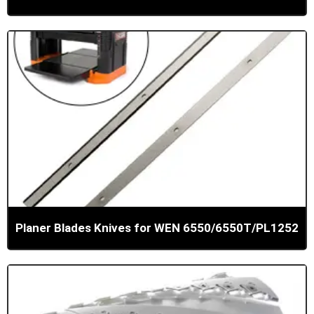
Planer Blades Knives for WEN 6550/6550T/PL1252