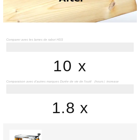
Comparer avec les lames de rabot HSS
Durée de vie de l'outil
10 x
Comparaison avec d'autres marques Durée de vie de l'outil （hours）increase
Durée de vie de l'outil
1.8 x