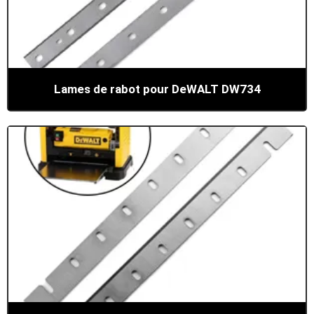
Lames de rabot pour DeWALT DW734