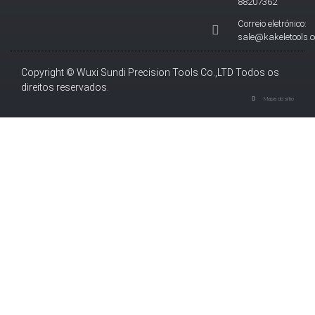
88207362
Correio eletrónico:
sale@kakeletools.
Copyright © Wuxi Sundi Precision Tools Co.,LTD Todos os
direitos reservados.
Mapa do sítio