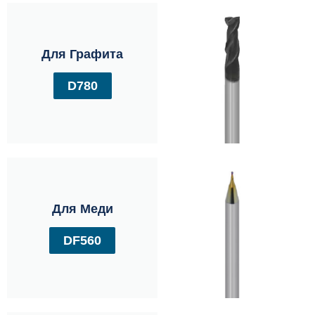
Для Графита
D780
Для Меди
DF560