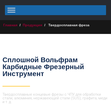
Главная
/
Продукция
/
Твердосплавная фреза
Сплошной Вольфрам
Карбидные Фрезерный
Инструмент
Твердосплавные концевые фрезы с ЧПУ для обработки
стали, алюминия, нержавеющей стали (SUS), графита, меди
и т. д.