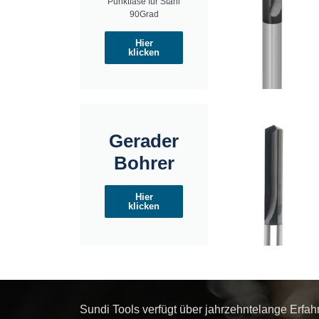
Punktfase für Stahl
90Grad
Hier
klicken
Gerader
Bohrer
Hier
klicken
Sundi Tools verfügt über jahrzehntelange Erfah