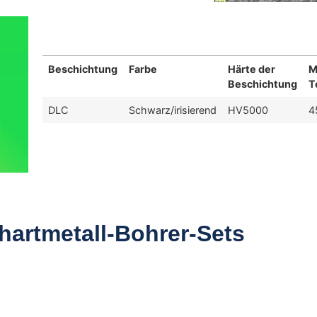
Beschichtung
Farbe
Härte der
M
Beschichtung
T
DLC
Schwarz/irisierend
HV5000
4
lhartmetall-Bohrer-Sets