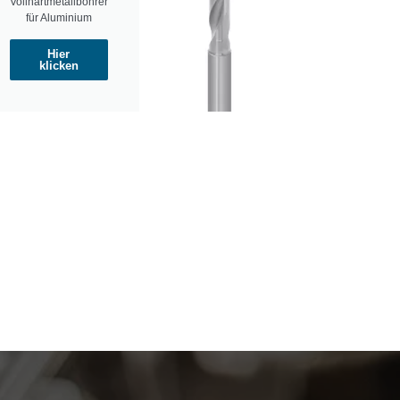
Vollhartmetallbohrer
für Aluminium
Hier
klicken