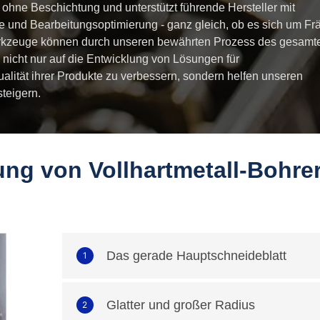
ohne Beschichtung und unterstützt führende Hersteller mit
fe und Bearbeitungsoptimierung - ganz gleich, ob es sich um Frä
erkzeuge können durch unseren bewährten Prozess des gesamt
 nicht nur auf die Entwicklung von Lösungen für
alität ihrer Produkte zu verbessern, sondern helfen unseren
steigern.
ung von Vollhartmetall-Bohre
Das gerade Hauptschneideblatt
1
Glatter und großer Radius
2