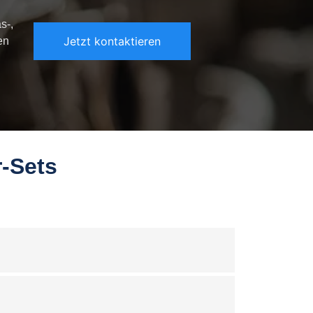
s-,
Jetzt kontaktieren
en
r-Sets