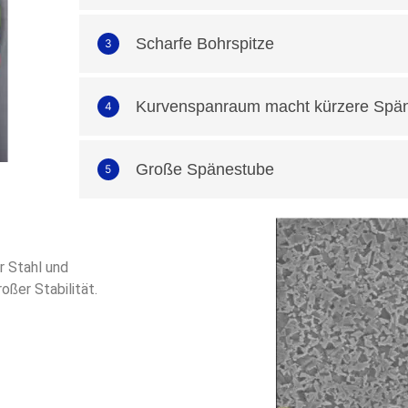
Scharfe Bohrspitze
3
Kurvenspanraum macht kürzere Spä
4
Große Spänestube
5
r Stahl und
oßer Stabilität.